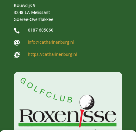
Bouwdijk 9
3248 LA Melissant
Goeree-Overflakkee
0187 605060

info@catharinenburg.nl

https://catharinenburg.nl
