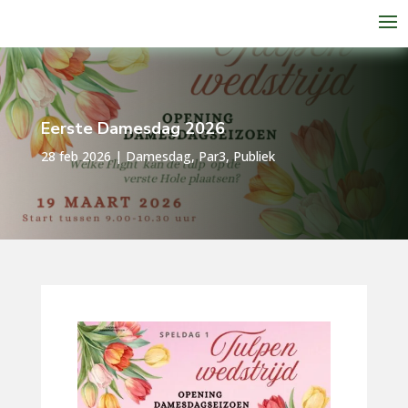
Eerste Damesdag 2026
28 feb 2026
|
Damesdag
,
Par3
,
Publiek