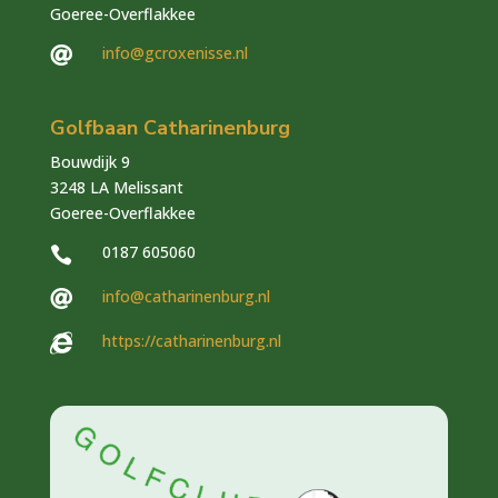
Goeree-Overflakkee
info@gcroxenisse.nl

Golfbaan Catharinenburg
Bouwdijk 9
3248 LA Melissant
Goeree-Overflakkee
0187 605060

info@catharinenburg.nl

https://catharinenburg.nl
