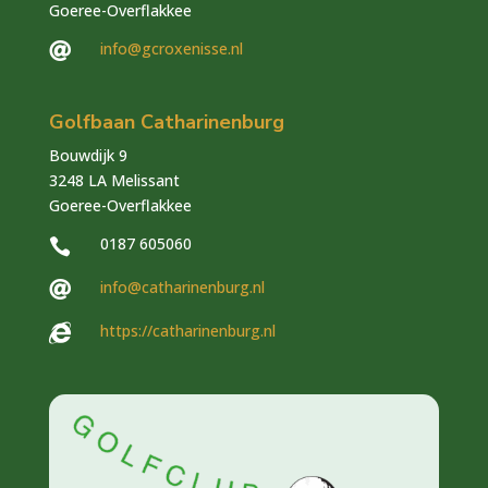
Goeree-Overflakkee
info@gcroxenisse.nl

Golfbaan Catharinenburg
Bouwdijk 9
3248 LA Melissant
Goeree-Overflakkee
0187 605060

info@catharinenburg.nl

https://catharinenburg.nl
