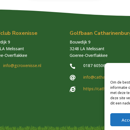
fclub Roxenisse
Golfbaan Catharinenbur
ijk 9
Bouwdijk 9
LA Melissant
3248 LA Melissant
e-Overflakkee
Goeree-Overflakkee
info@gcroxenisse.nl
0187 605060

info@catharinenburg.nl

Om de beste
informatie 
https://catharinenburg.n

met deze te
deze site v
dit een nad
Acc