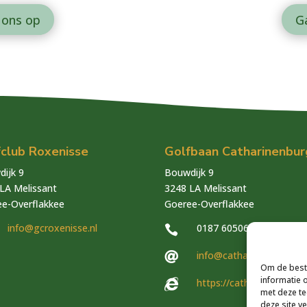
 ons op
G
fclub Roxenisse
Golfbaan Catharinenbur
ijk 9
Bouwdijk 9
LA Melissant
3248 LA Melissant
e-Overflakkee
Goeree-Overflakkee
info@gcroxenisse.nl
0187 605060

info@catharinenburg.nl

Om de beste
informatie 
https://catharinenburg.n

met deze te
deze site v